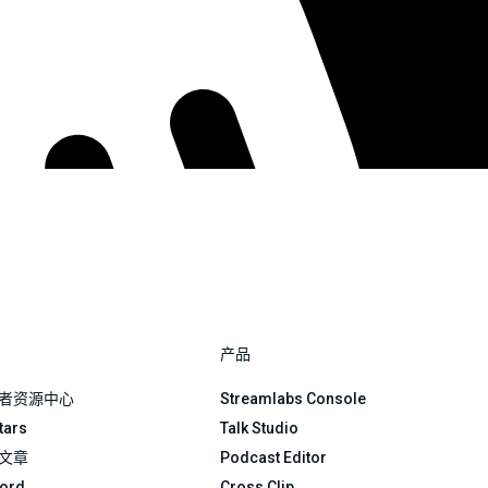
产品
者资源中心
Streamlabs Console
Stars
Talk Studio
文章
Podcast Editor
ord
Cross Clip