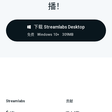
播！
下载 Streamlabs Desktop
免费
Windows 10+
309MB
Streamlabs
贡献