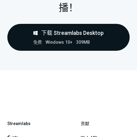
播！
下载 Streamlabs Desktop
免费
Windows 10+
309MB
Streamlabs
贡献