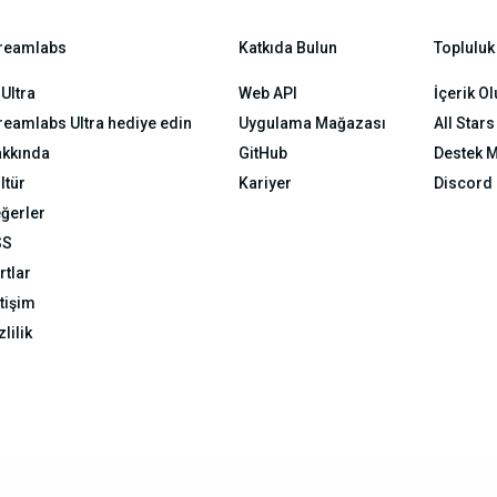
reamlabs
Katkıda Bulun
Topluluk
Ultra
Web API
İçerik O
reamlabs Ultra hediye edin
Uygulama Mağazası
All Stars
kkında
GitHub
Destek M
ltür
Kariyer
Discord
ğerler
SS
rtlar
etişim
zlilik