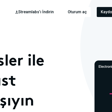
Streamlabs’ı İndirin
Oturum aç
Kaydo
ler ile
üst
şıyın