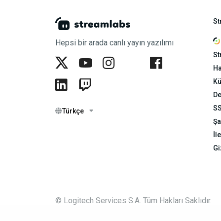
St
Hepsi bir arada canlı yayın yazılımı
St
Ha
Kü
De
S
Türkçe
Şa
İl
Gi
© Logitech Services S.A. Tüm Hakları Saklıdır.