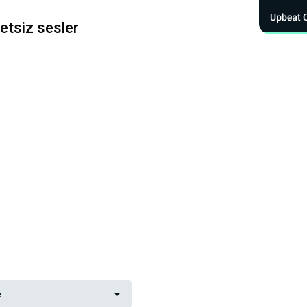
cretsiz sesler
e