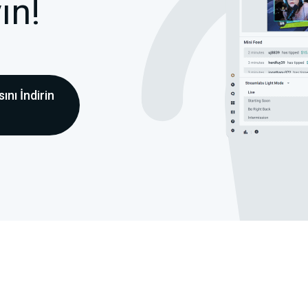
ın!
nı İndirin