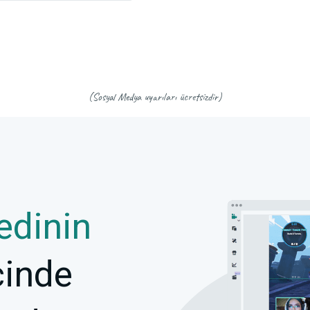
(Sosyal Medya uyarıları ücretsizdir)
edinin
çinde