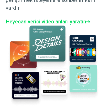
geliştirmek isteyenlere sohbet imkanı
vardır.
Heyecan verici video anları yaratın