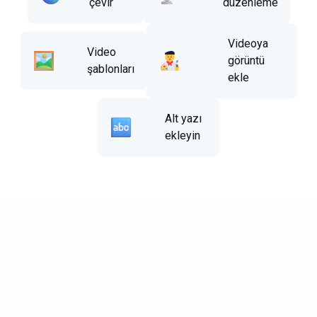
çevir
düzenleme
Videoya
Video
görüntü
şablonları
ekle
Alt yazı
ekleyin