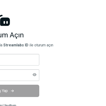
um Açın
da
Streamlabs ID
ile oturum açın
iş Yap
mi Unuttum