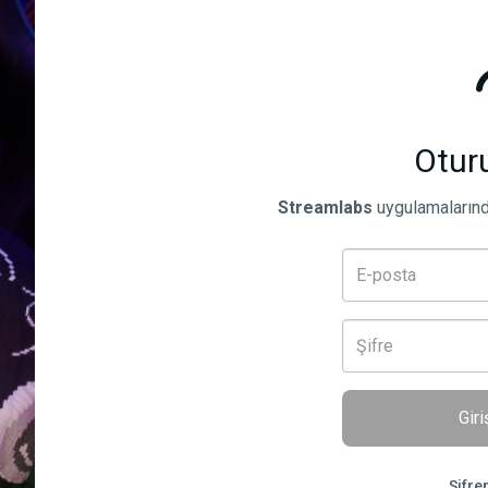
Otur
Streamlabs
uygulamaların
Gir
Şifre