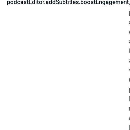
podcastEditor.addSubtitles.boostEngagement