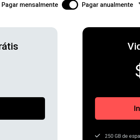
Pagar mensalmente
Pagar anualmente
rátis
Vi
I
250 GB de esp