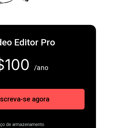
deo Editor Pro
$100
/ano
nscreva-se agora
aço de armazenamento