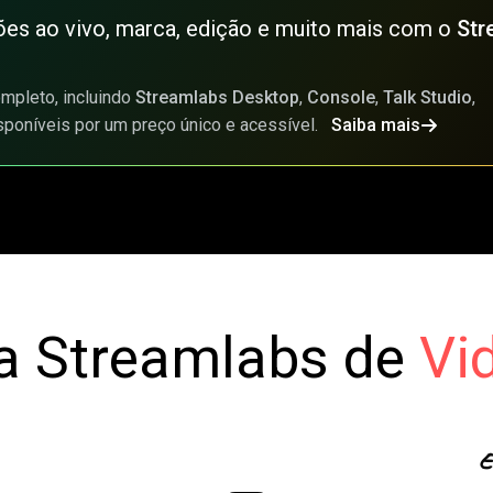
ões ao vivo, marca, edição e muito mais com o
Str
mpleto, incluindo
Streamlabs Desktop
,
Console
,
Talk Studio
,
sponíveis por um preço único e acessível.
Saiba mais
a Streamlabs de
Vi
E