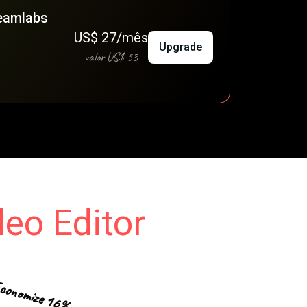
eamlabs
US$ 27/mês
Upgrade
valor US$ 53
deo Editor
conomize 16%