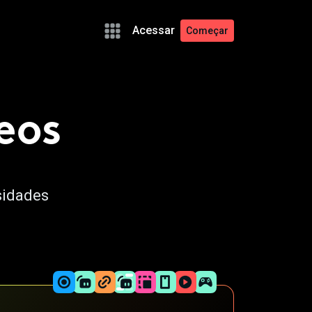
Acessar
Começar
eos
sidades