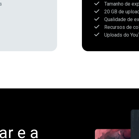
s
Tamanho de exp
20 GB de uploa
Qualidade de e
Recursos de co
Uploads do You
ar e a