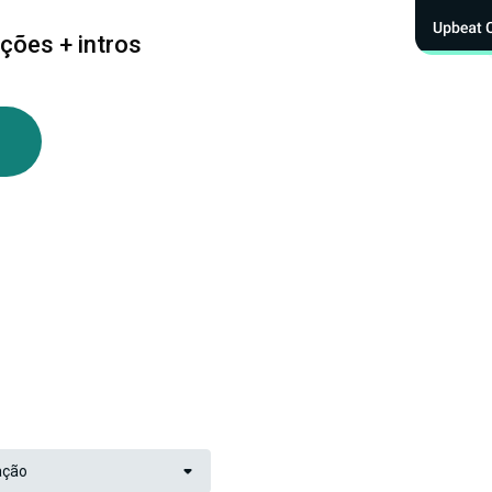
ições + intros
ação