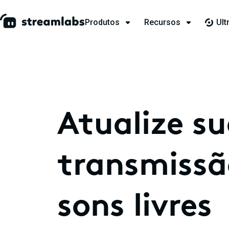
Produtos
Recursos
Ult
Atualize s
transmiss
sons livres