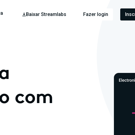
ra
Baixar Streamlabs
Fazer login
Insc
ua
ão com