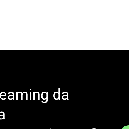
treaming da
a