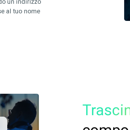
do un indirizzo
se al tuo nome
Trascin