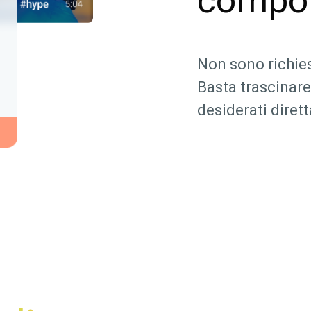
compo
Non sono richie
Basta trascinare
desiderati diret