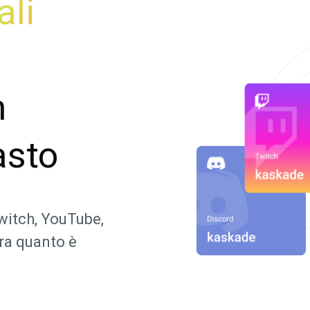
ali
n
asto
witch, YouTube,
ora quanto è