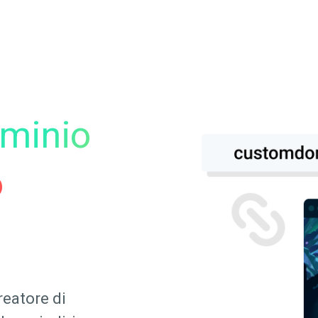
minio
o
reatore di