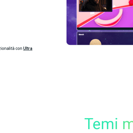
zionalità con
Ultra
Temi m