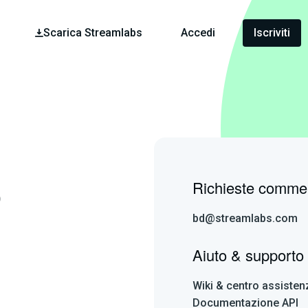
Scarica Streamlabs
Accedi
Iscriviti
s
Richieste commer
bd@streamlabs.com
Aiuto & supporto
Wiki & centro assisten
Documentazione API