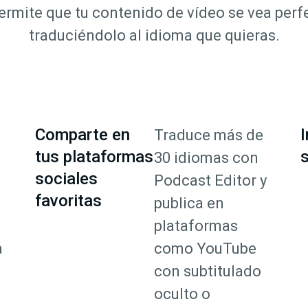
 Permite que tu contenido de vídeo se vea pe
traduciéndolo al idioma que quieras.
Comparte en
I
Traduce más de
tus plataformas
s
30 idiomas con
sociales
Podcast Editor y
favoritas
publica en
plataformas
a
como YouTube
con subtitulado
oculto o