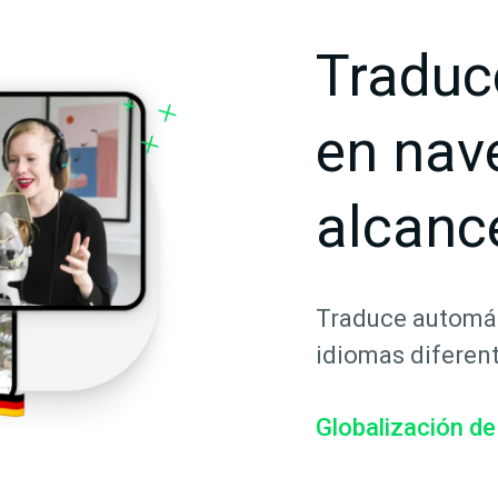
Traduc
en nav
alcanc
Traduce automát
idiomas diferent
Globalización d