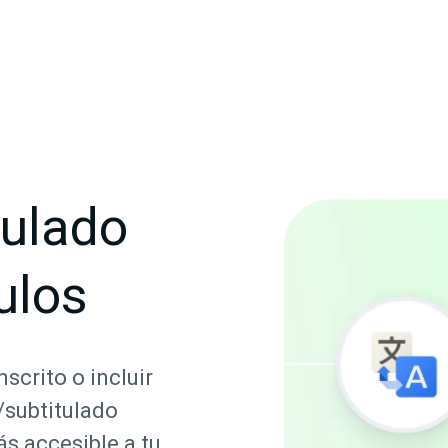
tulado
ulos
scrito o incluir
/subtitulado
ás accesible a tu