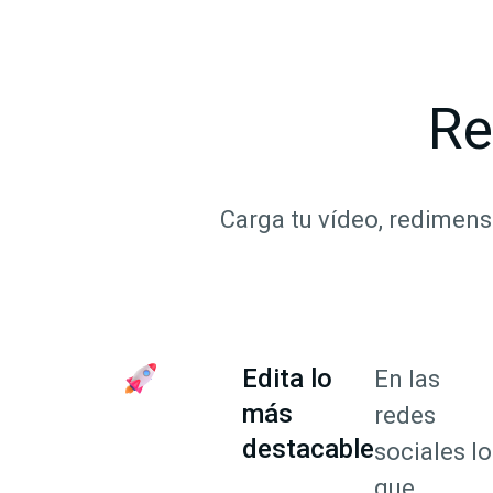
Re
Carga tu vídeo, redimens
Edita lo
En las
más
redes
destacable
sociales lo
que