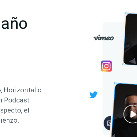
maño
 Horizontal o
en Podcast
specto, el
lienzo.