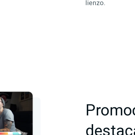
lienzo.
Promoc
destac