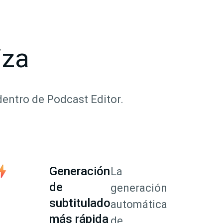
iza
dentro de Podcast Editor.
Generación
La
de
generación
subtitulado
automática
más rápida
de