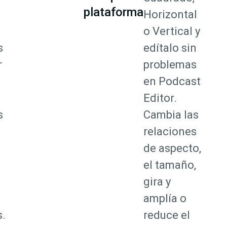
plataforma
Horizontal
o Vertical y
s
edítalo sin
r
problemas
en Podcast
Editor.
s
Cambia las
relaciones
de aspecto,
el tamaño,
gira y
amplía o
.
reduce el