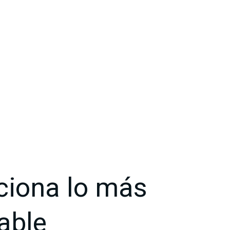
iona lo más
able