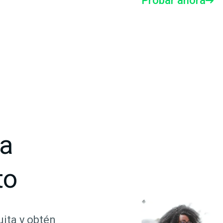
Probar ahora
ta
to
ita y obtén