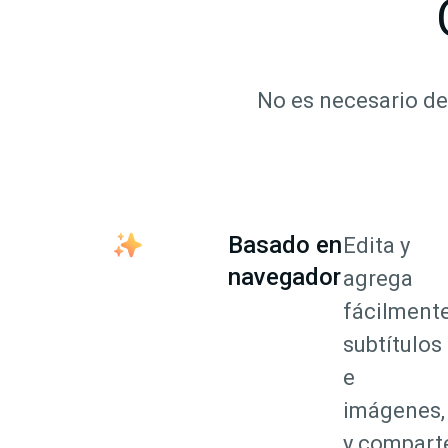
No es necesario de
Basado en
Edita y
navegador
agrega
fácilment
subtítulos
e
imágenes,
y compart