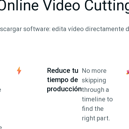
Online Video Cuttin
scargar software: edita vídeo directamente 
Reduce tu
No more
tiempo de
skipping
producción
e
through a
timeline to
find the
right part.
e