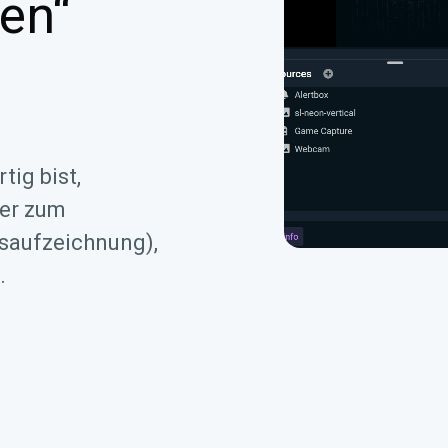
en“
ig bist,
der zum
gsaufzeichnung),
.