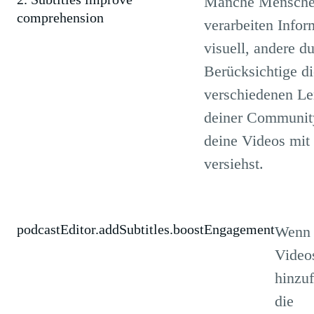
Manche Mensch
comprehension
verarbeiten Infor
visuell, andere d
Berücksichtige di
verschiedenen Ler
deiner Communit
deine Videos mit 
versiehst.
podcastEditor.addSubtitles.boostEngagement
Wenn 
Videos
hinzuf
die