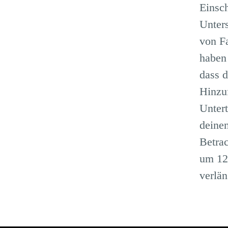
Einsch
Unter
von F
haben 
dass 
Hinzu
Untert
deine
Betra
um 1
verlän