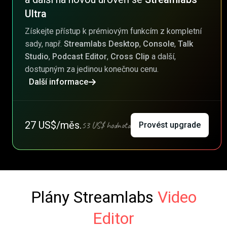
Ultra
Získejte přístup k prémiovým funkcím z kompletní
sady, např.
Streamlabs Desktop
,
Console
,
Talk
Studio
,
Podcast Editor
,
Cross Clip
a další,
dostupným za jedinou konečnou cenu.
Další informace
27 US$/měs.
53 US$ hodnota
Provést upgrade
Plány Streamlabs
Video
Editor