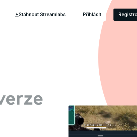
Stáhnout Streamlabs
Přihlásit
Registr
s
verze