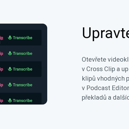
Upravt
Otevřete videok
v Cross Clip a u
klipů vhodných p
v Podcast Editoru
překladů a další