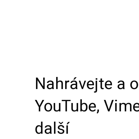
Nahrávejte a o
YouTube, Vime
další