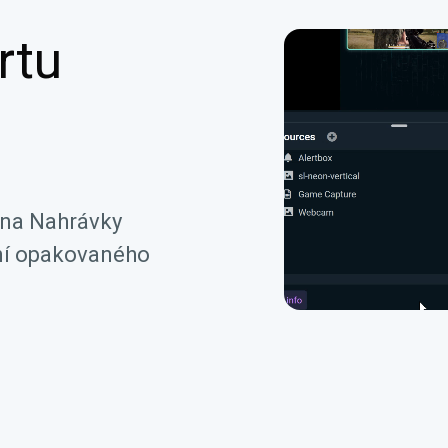
rtu
 na Nahrávky
ání opakovaného
.