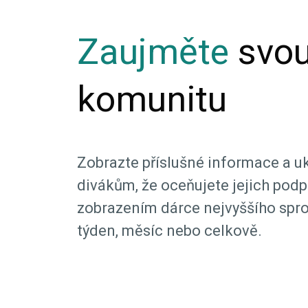
Zaujměte
svo
komunitu
Zobrazte příslušné informace a u
divákům, že oceňujete jejich podpo
zobrazením dárce nejvyššího spr
týden, měsíc nebo celkově.