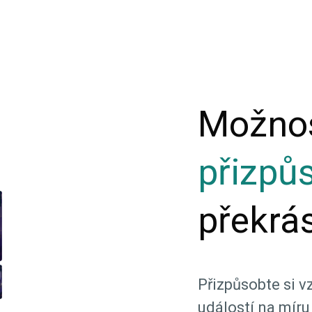
Možno
přizpů
překrá
Přizpůsobte si 
událostí na mír