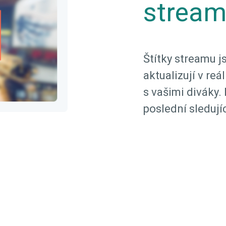
strea
Štítky streamu js
aktualizují v re
s vašimi diváky.
poslední sledujíc