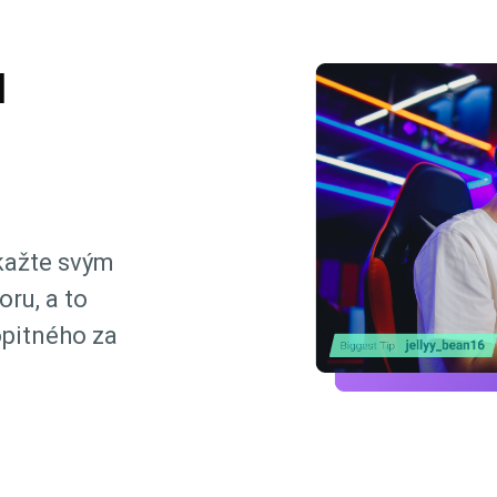
u
kažte svým
ru, a to
opitného za