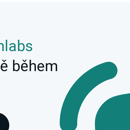
mlabs
ivě během