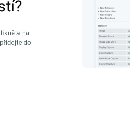
tí?
likněte na
přidejte do