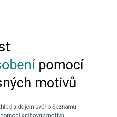
st
sobení
pomocí
sných motivů
vzhled a dojem svého Seznamu
u pomocí knihovny motivů