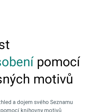
st
sobení
pomocí
sných motivů
vzhled a dojem svého Seznamu
u pomocí knihovny motivů