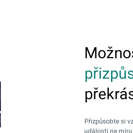
Možno
přizpů
překrá
Přizpůsobte si 
událostí na mír