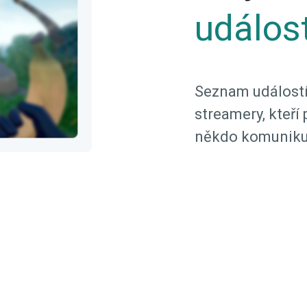
událost
Seznam událostí
streamery, kteří 
někdo komunikuj