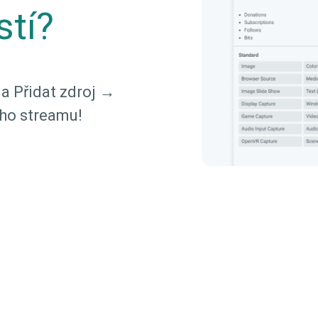
tí?
na Přidat zdroj →
ého streamu!