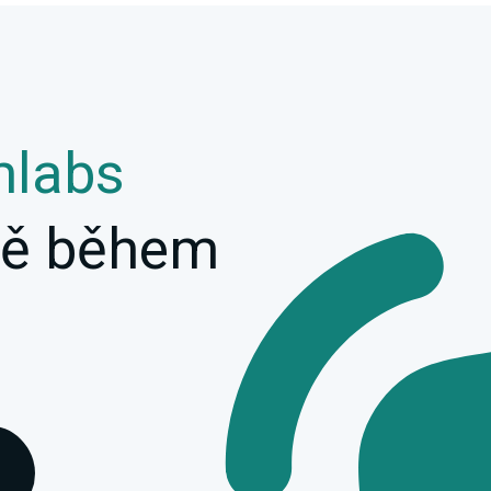
mlabs
ivě během