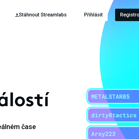
Stáhnout Streamlabs
Přihlásit
Registr
lostí
reálném čase