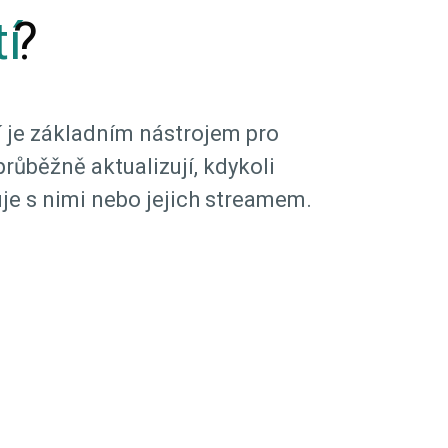
í
?
 je základním nástrojem pro
průběžně aktualizují, kdykoli
e s nimi nebo jejich streamem.