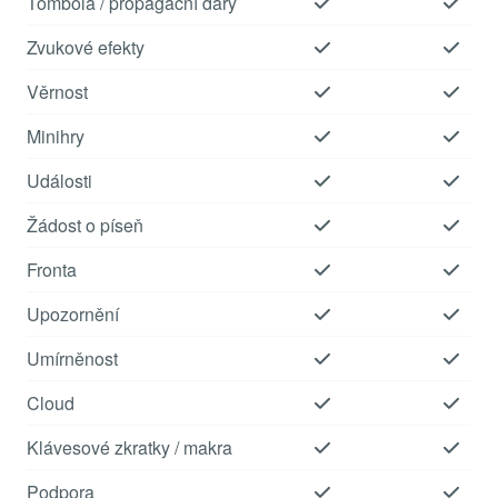
Tombola / propagační dary
Zvukové efekty
Věrnost
Minihry
Události
Žádost o píseň
Fronta
Upozornění
Umírněnost
Cloud
Klávesové zkratky / makra
Podpora